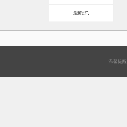
最新资讯
温馨提醒