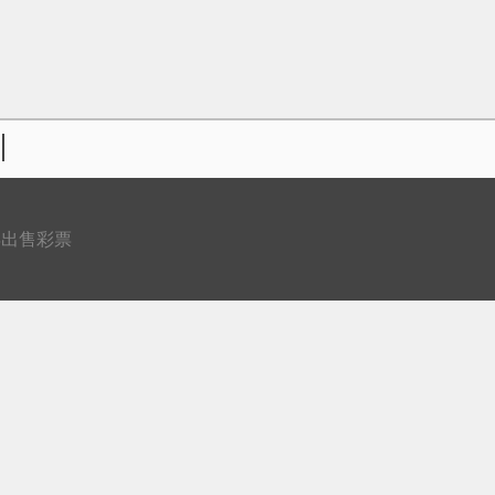
年出售彩票