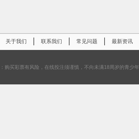
关于我们
联系我们
常见问题
最新资讯
：购买彩票有风险，在线投注须谨慎，不向未满18周岁的青少