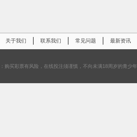
关于我们
联系我们
常见问题
最新资讯
：购买彩票有风险，在线投注须谨慎，不向未满18周岁的青少