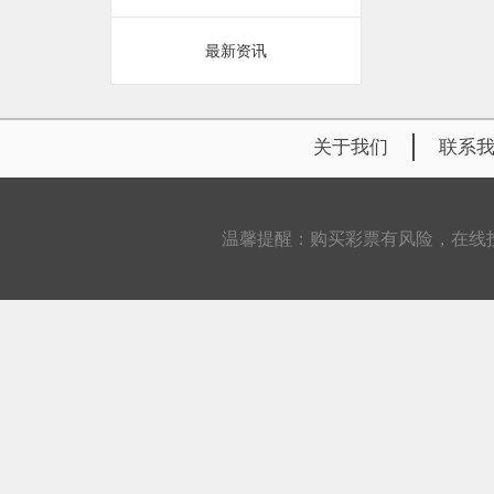
最新资讯
关于我们
联系
温馨提醒：购买彩票有风险，在线