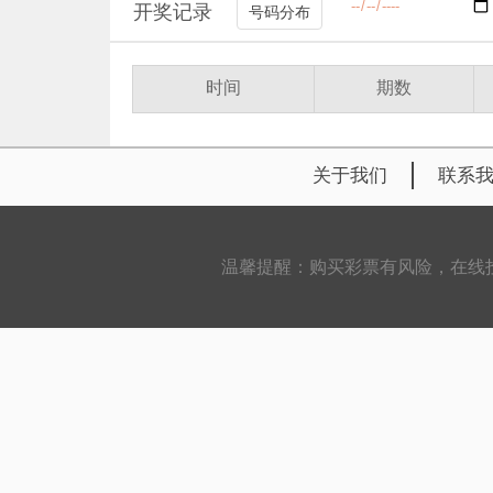
开奖记录
号码分布
时间
期数
关于我们
联系
温馨提醒：购买彩票有风险，在线