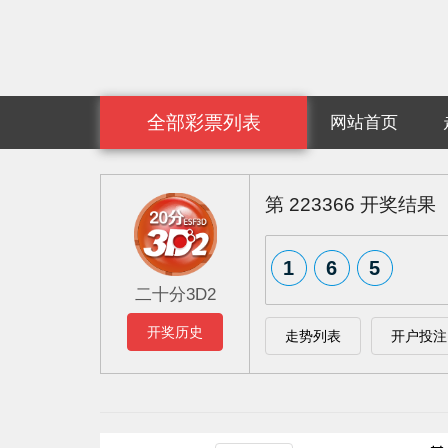
全部彩票列表
网站首页
第
223366
开奖结果
4
5
1
二十分3D2
开奖历史
走势列表
开户投注