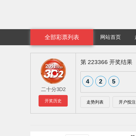
全部彩票列表
网站首页
第
223366
开奖结果
2
3
4
二十分3D2
开奖历史
走势列表
开户投注