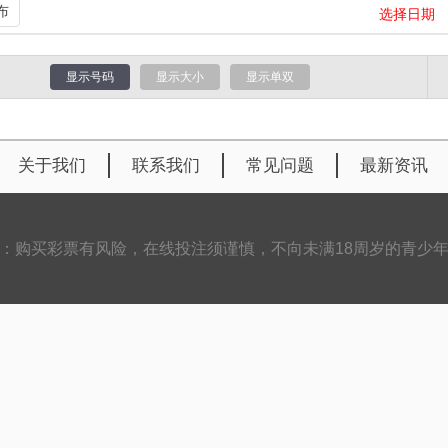
布
显示号码
显示大小
显示单双
关于我们
联系我们
常见问题
最新资讯
：购买彩票有风险，在线投注须谨慎，不向未满18周岁的青少