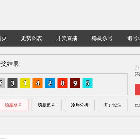
首页
走势图表
开奖直播
稳赢杀号
追号
奖结果
距
还
已
稳赢杀号
稳赢追号
冷热分析
开户投注