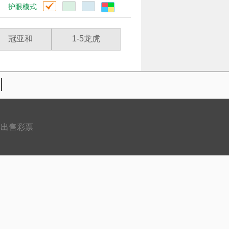
护眼模式
冠亚和
1-5龙虎
年出售彩票