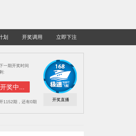
计划
开奖调用
立即下注
下一期开奖时间
剩:
开奖中...
开奖直播
开
1152
期，还有
0
期