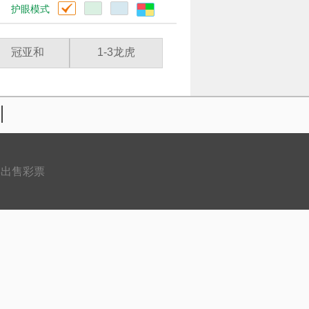
护眼模式
冠亚和
1-3龙虎
年出售彩票