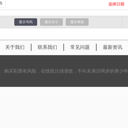
布
显示号码
显示大小
显示单双
关于我们
联系我们
常见问题
最新资讯
：购买彩票有风险，在线投注须谨慎，不向未满18周岁的青少