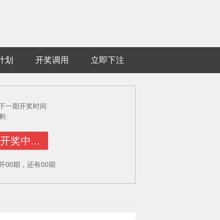
计划
开奖调用
立即下注
下一期开奖时间
剩:
开奖中...
开
00
期，还有
00
期