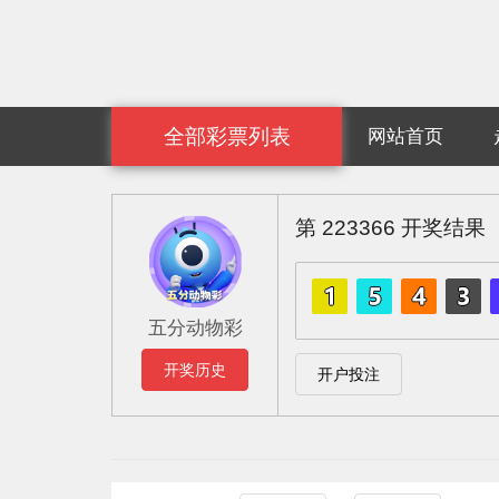
全部彩票列表
网站首页
第
223366
开奖结果
五分动物彩
开奖历史
开户投注