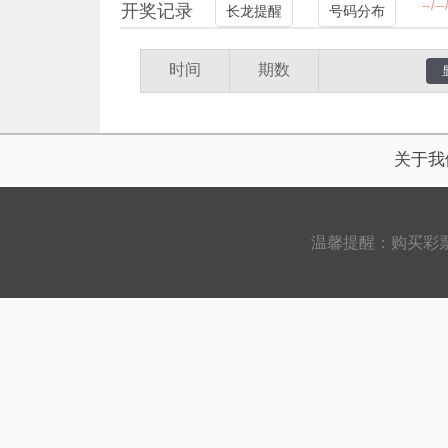
开奖记录
长龙提醒
号码分布
时间
期数
关于我
温馨提醒：购买彩