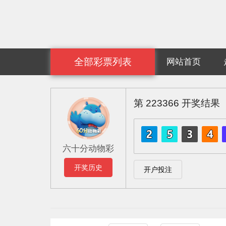
全部彩票列表
网站首页
第
223366
开奖结果
六十分动物彩
开奖历史
开户投注