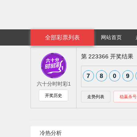
全部彩票列表
网站首页
第
223366
开奖结果
8
5
7
0
六十分时时彩1
开奖历史
走势列表
稳赢杀号
冷热分析