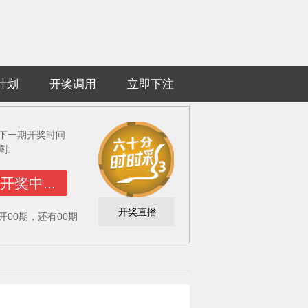
计划
开奖调用
立即下注
下一期开奖时间
剩:
开奖中...
开奖直播
开
00
期，还有
00
期