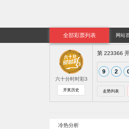
全部彩票列表
网站
第
223366
开
9
8
六十分时时彩3
开奖历史
走势列表
冷热分析