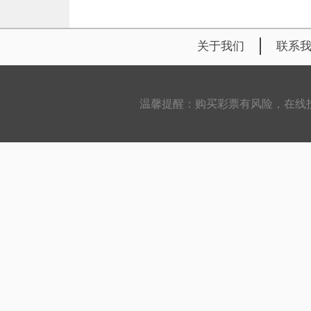
关于我们
联系
温馨提醒：购买彩票有风险，在线