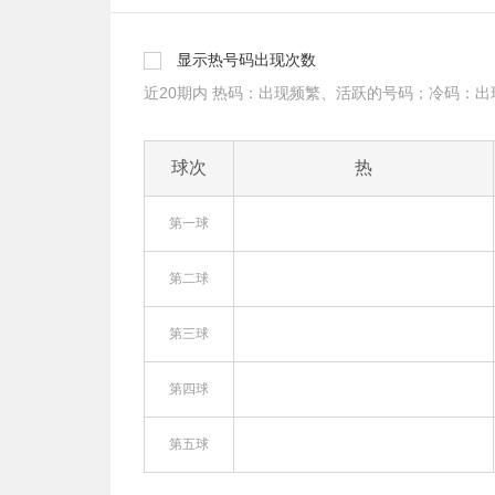
显示热号码出现次数
1
近20期内 热码：出现频繁、活跃的号码；冷码：
球次
热
第一球
第二球
第三球
第四球
第五球