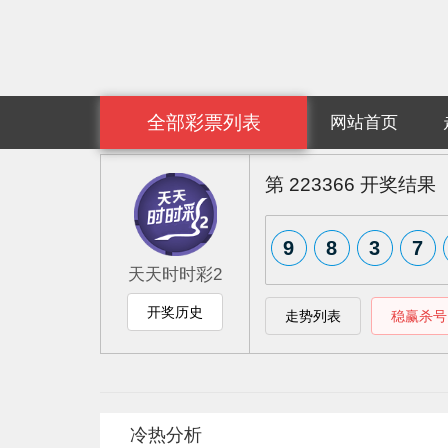
全部彩票列表
网站首页
第
223366
开奖结果
5
6
3
4
天天时时彩2
开奖历史
走势列表
稳赢杀号
冷热分析