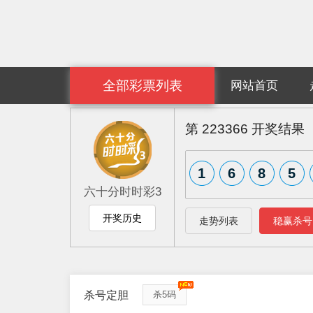
全部彩票列表
网站首页
第
223366
开奖结果
8
4
0
6
六十分时时彩3
开奖历史
走势列表
稳赢杀号
杀号定胆
杀5码