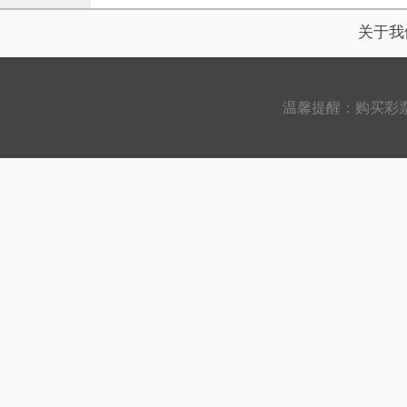
关于我
温馨提醒：购买彩