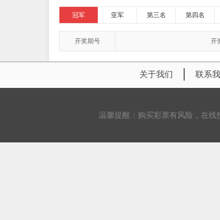
冠军
亚军
第三名
第四名
开奖期号
开
关于我们
联系
温馨提醒：购买彩票有风险，在线