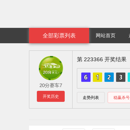
全部彩票列表
网站首页
第
223366
开奖结果
20分赛车7
开奖历史
走势列表
稳赢杀号