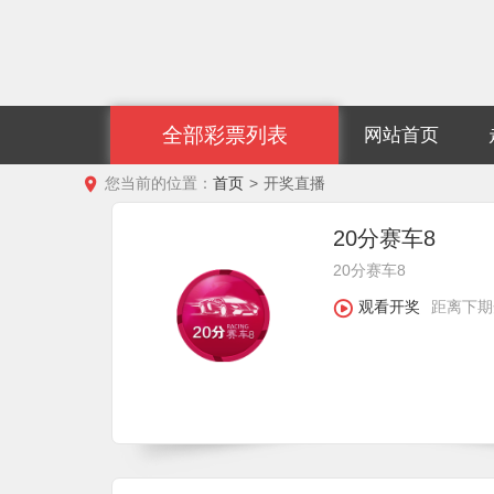
全部彩票列表
网站首页

您当前的位置：
首页
>
开奖直播
20分赛车8
20分赛车8
观看开奖
距离下期
