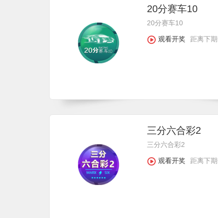
20分赛车10
20分赛车10
观看开奖
距离下期

三分六合彩2
三分六合彩2
观看开奖
距离下期
